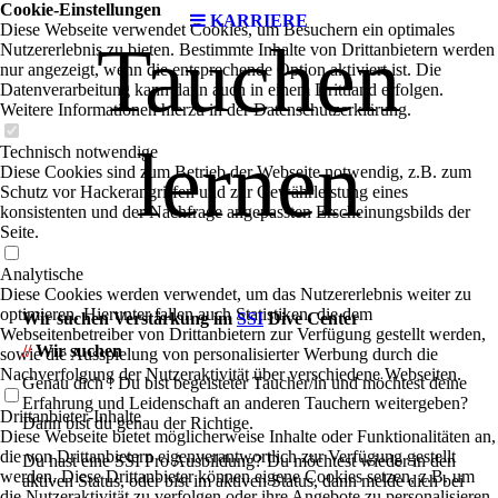
Cookie-Einstellungen
KARRIERE
Diese Webseite verwendet Cookies, um Besuchern ein optimales
Tauchen
Nutzererlebnis zu bieten. Bestimmte Inhalte von Drittanbietern werden
nur angezeigt, wenn die entsprechende Option aktiviert ist. Die
Datenverarbeitung kann dann auch in einem Drittland erfolgen.
Weitere Informationen hierzu in der Datenschutzerklärung.
lernen
Technisch notwendige
Diese Cookies sind zum Betrieb der Webseite notwendig, z.B. zum
Schutz vor Hackerangriffen und zur Gewährleistung eines
konsistenten und der Nachfrage angepassten Erscheinungsbilds der
Seite.
Analytische
Diese Cookies werden verwendet, um das Nutzererlebnis weiter zu
optimieren. Hierunter fallen auch Statistiken, die dem
Wir suchen Verstärkung im
SSI
Dive Center
Webseitenbetreiber von Drittanbietern zur Verfügung gestellt werden,
//
Wir suchen
sowie die Ausspielung von personalisierter Werbung durch die
Nachverfolgung der Nutzeraktivität über verschiedene Webseiten.
Genau dich ! Du bist begeisteter Taucher/in und möchtest deine
Erfahrung und Leidenschaft an anderen Tauchern weitergeben?
Drittanbieter-Inhalte
Dann bist du genau der Richtige.
Diese Webseite bietet möglicherweise Inhalte oder Funktionalitäten an,
die von Drittanbietern eigenverantwortlich zur Verfügung gestellt
Du hast eine SSI Pro Ausbildung? Du möchtest wieder in den
werden. Diese Drittanbieter können eigene Cookies setzen, z.B. um
aktiven Status, oder bist im aktiven Status, dann melde dich bei
die Nutzeraktivität zu verfolgen oder ihre Angebote zu personalisieren