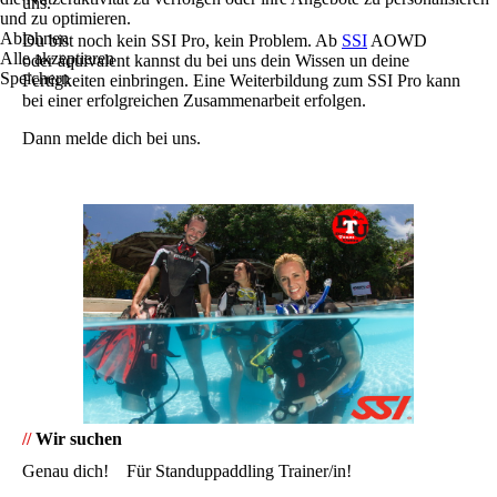
uns.
und zu optimieren.
Ablehnen
Du bist noch kein SSI Pro, kein Problem. Ab
SSI
AOWD
Alle akzeptieren
oder äquivalent kannst du bei uns dein Wissen un deine
Speichern
Fertigkeiten einbringen. Eine Weiterbildung zum SSI Pro kann
bei einer erfolgreichen Zusammenarbeit erfolgen.
Dann melde dich bei uns.
//
Wir suchen
Genau dich! Für Standuppaddling Trainer/in!