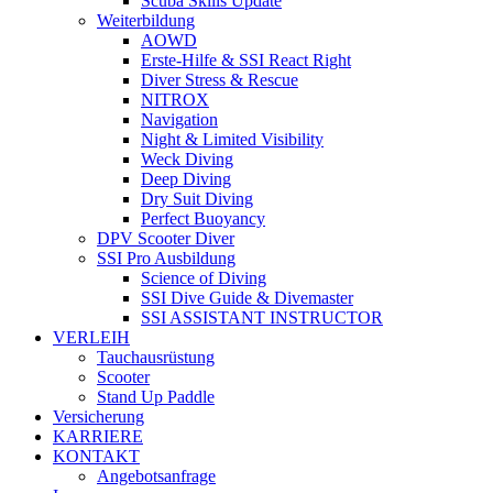
Scuba Skills Update
Weiterbildung
AOWD
Erste-Hilfe & SSI React Right
Diver Stress & Rescue
NITROX
Navigation
Night & Limited Visibility
Weck Diving
Deep Diving
Dry Suit Diving
Perfect Buoyancy
DPV Scooter Diver
SSI Pro Ausbildung
Science of Diving
SSI Dive Guide & Divemaster
SSI ASSISTANT INSTRUCTOR
VERLEIH
Tauchausrüstung
Scooter
Stand Up Paddle
Versicherung
KARRIERE
KONTAKT
Angebots­anfrage