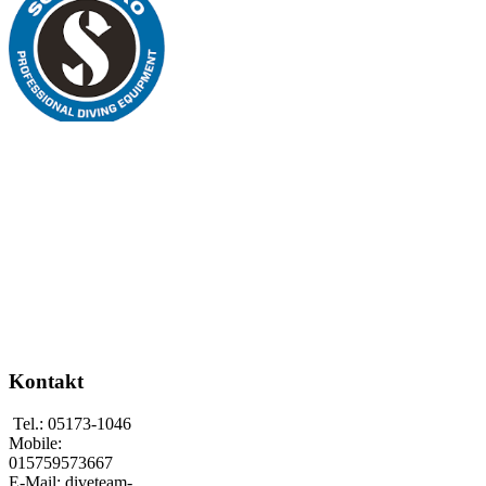
Kontakt
Tel.: 05173-1046
Mobile:
015759573667
E-Mail: diveteam-