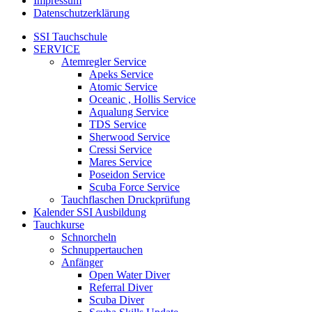
Impressum
Datenschutzerklärung
SSI Tauchschule
SERVICE
Atemregler Service
Apeks Service
Atomic Service
Oceanic , Hollis Service
Aqualung Service
TDS Service
Sherwood Service
Cressi Service
Mares Service
Poseidon Service
Scuba Force Service
Tauchflaschen Druckprüfung
Kalender SSI Ausbildung
Tauchkurse
Schnorcheln
Schnuppertauchen
Anfänger
Open Water Diver
Referral Diver
Scuba Diver