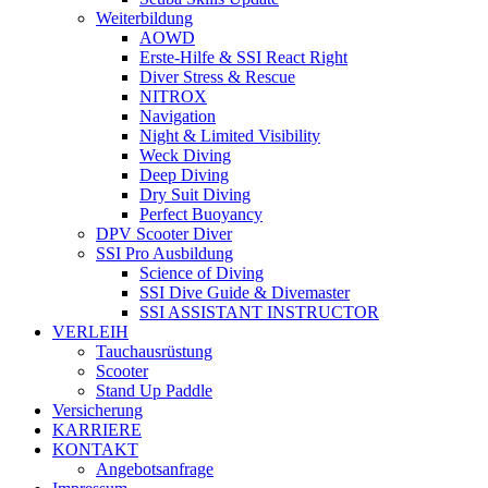
Weiterbildung
AOWD
Erste-Hilfe & SSI React Right
Diver Stress & Rescue
NITROX
Navigation
Night & Limited Visibility
Weck Diving
Deep Diving
Dry Suit Diving
Perfect Buoyancy
DPV Scooter Diver
SSI Pro Ausbildung
Science of Diving
SSI Dive Guide & Divemaster
SSI ASSISTANT INSTRUCTOR
VERLEIH
Tauchausrüstung
Scooter
Stand Up Paddle
Versicherung
KARRIERE
KONTAKT
Angebots­anfrage