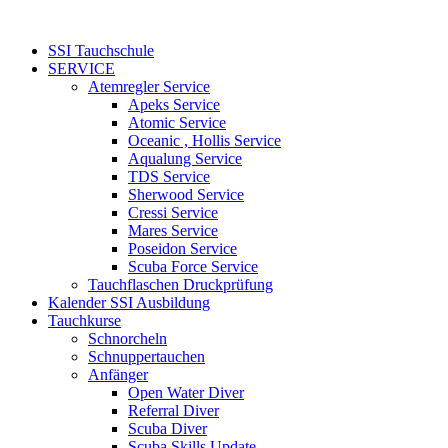
SSI Tauchschule
SERVICE
Atemregler Service
Apeks Service
Atomic Service
Oceanic , Hollis Service
Aqualung Service
TDS Service
Sherwood Service
Cressi Service
Mares Service
Poseidon Service
Scuba Force Service
Tauchflaschen Druckprüfung
Kalender SSI Ausbildung
Tauchkurse
Schnorcheln
Schnuppertauchen
Anfänger
Open Water Diver
Referral Diver
Scuba Diver
Scuba Skills Update