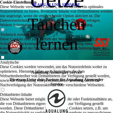
Cookie-Einstellungen
AQUALUNG SERVICE
Diese Webseite verwendet Cookies, um Besuchern ein optimales
Nutzererlebnis zu bieten. Bestimmte Inhalte von Drittanbietern werden
nur angezeigt, wenn die entsprechende Option aktiviert ist. Die
Tauchen
Datenverarbeitung kann dann auch in einem Drittland erfolgen.
Weitere Informationen hierzu in der Datenschutzerklärung.
Technisch notwendige
lernen
Diese Cookies sind zum Betrieb der Webseite notwendig, z.B. zum
Schutz vor Hackerangriffen und zur Gewährleistung eines
konsistenten und der Nachfrage angepassten Erscheinungsbilds der
Seite.
Analytische
Diese Cookies werden verwendet, um das Nutzererlebnis weiter zu
optimieren. Hierunter fallen auch Statistiken, die dem
Aqualung Atemregler Service
Webseitenbetreiber von Drittanbietern zur Verfügung gestellt werden,
Diveteam Uetze dein Partner für Aqualung Atemregler
sowie die Ausspielung von personalisierter Werbung durch die
Service
Nachverfolgung der Nutzeraktivität über verschiedene Webseiten.
Drittanbieter-Inhalte
Diese Webseite bietet möglicherweise Inhalte oder Funktionalitäten an,
die von Drittanbietern eigenverantwortlich zur Verfügung gestellt
werden. Diese Drittanbieter können eigene Cookies setzen, z.B. um
die Nutzeraktivität zu verfolgen oder ihre Angebote zu personalisieren