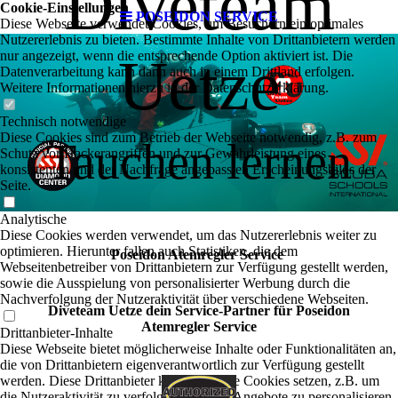
Diveteam
Cookie-Einstellungen
POSEIDON SERVICE
Diese Webseite verwendet Cookies, um Besuchern ein optimales
Nutzererlebnis zu bieten. Bestimmte Inhalte von Drittanbietern werden
Uetze
nur angezeigt, wenn die entsprechende Option aktiviert ist. Die
Datenverarbeitung kann dann auch in einem Drittland erfolgen.
Weitere Informationen hierzu in der Datenschutzerklärung.
Technisch notwendige
Diese Cookies sind zum Betrieb der Webseite notwendig, z.B. zum
Tauchen lernen
Schutz vor Hackerangriffen und zur Gewährleistung eines
konsistenten und der Nachfrage angepassten Erscheinungsbilds der
Seite.
Analytische
Diese Cookies werden verwendet, um das Nutzererlebnis weiter zu
optimieren. Hierunter fallen auch Statistiken, die dem
Poseidon Atemregler Service
Webseitenbetreiber von Drittanbietern zur Verfügung gestellt werden,
sowie die Ausspielung von personalisierter Werbung durch die
Nachverfolgung der Nutzeraktivität über verschiedene Webseiten.
Diveteam Uetze dein Service-Partner für Poseidon
Atemregler Service
Drittanbieter-Inhalte
Diese Webseite bietet möglicherweise Inhalte oder Funktionalitäten an,
die von Drittanbietern eigenverantwortlich zur Verfügung gestellt
werden. Diese Drittanbieter können eigene Cookies setzen, z.B. um
die Nutzeraktivität zu verfolgen oder ihre Angebote zu personalisieren