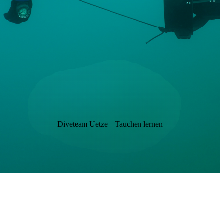
Diveteam Uetze
Tauchen lernen