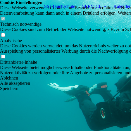
Cookie-Einstellungen
SSI Tauchschule
SERVICE
Kalender
Diese Webseite verwendet Cookies, um Besuchern ein optimales Nutzerer
Datenverarbeitung kann dann auch in einem Drittland erfolgen. Weiter
Technisch notwendige
Diese Cookies sind zum Betrieb der Webseite notwendig, z.B. zum Sch
Analytische
Diese Cookies werden verwendet, um das Nutzererlebnis weiter zu optim
Ausspielung von personalisierter Werbung durch die Nachverfolgung de
Drittanbieter-Inhalte
Diese Webseite bietet möglicherweise Inhalte oder Funktionalitäten an,
Nutzeraktivität zu verfolgen oder ihre Angebote zu personalisieren und
Ablehnen
Alle akzeptieren
Speichern