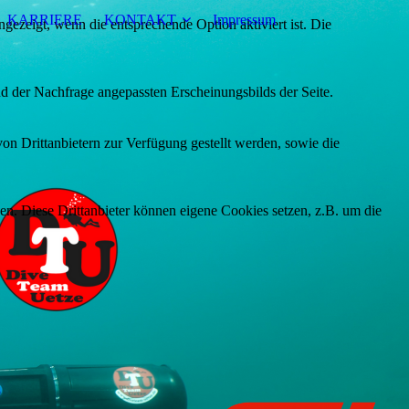
KARRIERE
KONTAKT
Impressum
ezeigt, wenn die entsprechende Option aktiviert ist. Die
d der Nachfrage angepassten Erscheinungsbilds der Seite.
on Drittanbietern zur Verfügung gestellt werden, sowie die
den. Diese Drittanbieter können eigene Cookies setzen, z.B. um die