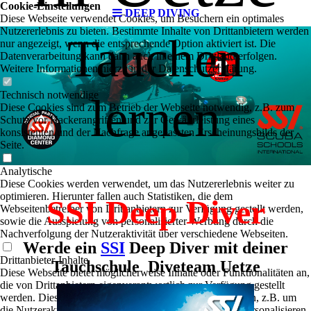
Cookie-Einstellungen
DEEP DIVING
Diese Webseite verwendet Cookies, um Besuchern ein optimales
Nutzererlebnis zu bieten. Bestimmte Inhalte von Drittanbietern werden
Tauchen
nur angezeigt, wenn die entsprechende Option aktiviert ist. Die
Datenverarbeitung kann dann auch in einem Drittland erfolgen.
Weitere Informationen hierzu in der Datenschutzerklärung.
Technisch notwendige
lernen
Diese Cookies sind zum Betrieb der Webseite notwendig, z.B. zum
Schutz vor Hackerangriffen und zur Gewährleistung eines
konsistenten und der Nachfrage angepassten Erscheinungsbilds der
Seite.
Analytische
Diese Cookies werden verwendet, um das Nutzererlebnis weiter zu
optimieren. Hierunter fallen auch Statistiken, die dem
SSI Deep Diver
Webseitenbetreiber von Drittanbietern zur Verfügung gestellt werden,
sowie die Ausspielung von personalisierter Werbung durch die
Nachverfolgung der Nutzeraktivität über verschiedene Webseiten.
Werde ein
SSI
Deep Diver mit deiner
Drittanbieter-Inhalte
Tauchschule Diveteam Uetze
Diese Webseite bietet möglicherweise Inhalte oder Funktionalitäten an,
die von Drittanbietern eigenverantwortlich zur Verfügung gestellt
werden. Diese Drittanbieter können eigene Cookies setzen, z.B. um
die Nutzeraktivität zu verfolgen oder ihre Angebote zu personalisieren