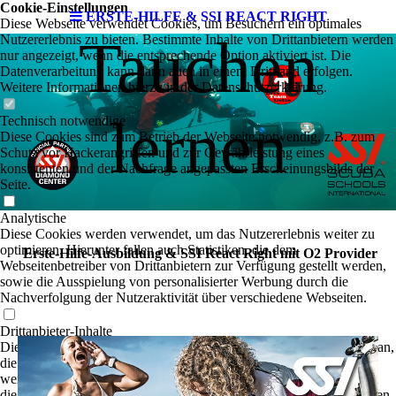
Cookie-Einstellungen
ERSTE-HILFE & SSI REACT RIGHT
Diese Webseite verwendet Cookies, um Besuchern ein optimales
Tauchen
Nutzererlebnis zu bieten. Bestimmte Inhalte von Drittanbietern werden
nur angezeigt, wenn die entsprechende Option aktiviert ist. Die
Datenverarbeitung kann dann auch in einem Drittland erfolgen.
Weitere Informationen hierzu in der Datenschutzerklärung.
lernen
Technisch notwendige
Diese Cookies sind zum Betrieb der Webseite notwendig, z.B. zum
Schutz vor Hackerangriffen und zur Gewährleistung eines
konsistenten und der Nachfrage angepassten Erscheinungsbilds der
Seite.
Analytische
Diese Cookies werden verwendet, um das Nutzererlebnis weiter zu
optimieren. Hierunter fallen auch Statistiken, die dem
Erste-Hilfe-Ausbildung & SSI React Right mit O2 Provider
Webseitenbetreiber von Drittanbietern zur Verfügung gestellt werden,
sowie die Ausspielung von personalisierter Werbung durch die
Nachverfolgung der Nutzeraktivität über verschiedene Webseiten.
Drittanbieter-Inhalte
Diese Webseite bietet möglicherweise Inhalte oder Funktionalitäten an,
die von Drittanbietern eigenverantwortlich zur Verfügung gestellt
werden. Diese Drittanbieter können eigene Cookies setzen, z.B. um
die Nutzeraktivität zu verfolgen oder ihre Angebote zu personalisieren