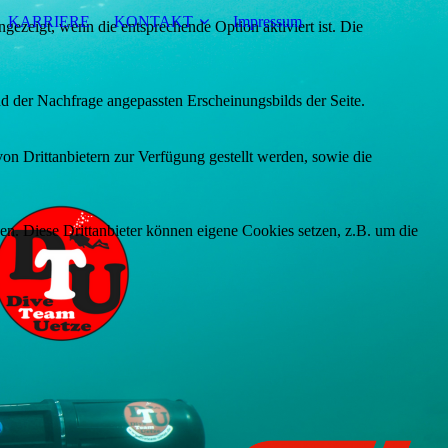
KARRIERE
KONTAKT
Impressum
ezeigt, wenn die entsprechende Option aktiviert ist. Die
d der Nachfrage angepassten Erscheinungsbilds der Seite.
on Drittanbietern zur Verfügung gestellt werden, sowie die
den. Diese Drittanbieter können eigene Cookies setzen, z.B. um die