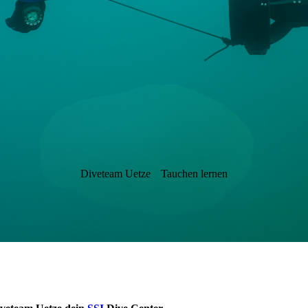
Diveteam Uetze
Tauchen lernen