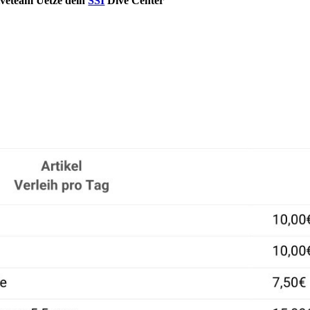
eteam Uetze dein
SSI
Dive Center