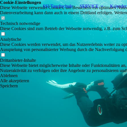
Cookie-Einstellungen
SSI Tauchschule
SERVICE
Kalender
Diese Webseite verwendet Cookies, um Besuchern ein optimales Nutzerer
Datenverarbeitung kann dann auch in einem Drittland erfolgen. Weiter
Technisch notwendige
Diese Cookies sind zum Betrieb der Webseite notwendig, z.B. zum Sch
Analytische
Diese Cookies werden verwendet, um das Nutzererlebnis weiter zu optim
Ausspielung von personalisierter Werbung durch die Nachverfolgung de
Drittanbieter-Inhalte
Diese Webseite bietet möglicherweise Inhalte oder Funktionalitäten an,
Nutzeraktivität zu verfolgen oder ihre Angebote zu personalisieren und
Ablehnen
Alle akzeptieren
Speichern