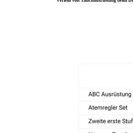
Verleih von Tauchausrüstung beim Div