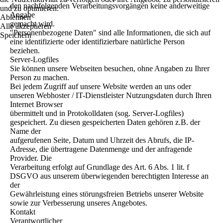
den nachfolgenden Verarbeitungsvorgängen keine anderweitige
und zu optimieren.
Angabe
Ablehnen
gemacht wird.
Alle akzeptieren
"Personenbezogene Daten" sind alle Informationen, die sich auf
Speichern
eine identifizierte oder identifizierbare natürliche Person
beziehen.
Server-Logfiles
Sie können unsere Webseiten besuchen, ohne Angaben zu Ihrer
Person zu machen.
Bei jedem Zugriff auf unsere Website werden an uns oder
unseren Webhoster / IT-Dienstleister Nutzungsdaten durch Ihren
Internet Browser
übermittelt und in Protokolldaten (sog. Server-Logfiles)
gespeichert. Zu diesen gespeicherten Daten gehören z.B. der
Name der
aufgerufenen Seite, Datum und Uhrzeit des Abrufs, die IP-
Adresse, die übertragene Datenmenge und der anfragende
Provider. Die
Verarbeitung erfolgt auf Grundlage des Art. 6 Abs. 1 lit. f
DSGVO aus unserem überwiegenden berechtigten Interesse an
der
Gewährleistung eines störungsfreien Betriebs unserer Website
sowie zur Verbesserung unseres Angebotes.
Kontakt
Verantwortlicher