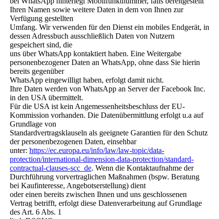
bei WhatsApp hinterlegt Mobilfunktnummer, falls bereitgestellt
Ihren Namen sowie weitere Daten in dem von Ihnen zur
Verfügung gestellten
Umfang. Wir verwenden für den Dienst ein mobiles Endgerät, in
dessen Adressbuch ausschließlich Daten von Nutzern
gespeichert sind, die
uns über WhatsApp kontaktiert haben. Eine Weitergabe
personenbezogener Daten an WhatsApp, ohne dass Sie hierin
bereits gegenüber
WhatsApp eingewilligt haben, erfolgt damit nicht.
Ihre Daten werden von WhatsApp an Server der Facebook Inc.
in den USA übermittelt.
Für die USA ist kein Angemessenheitsbeschluss der EU-
Kommission vorhanden. Die Datenübermittlung erfolgt u.a auf
Grundlage von
Standardvertragsklauseln als geeignete Garantien für den Schutz
der personenbezogenen Daten, einsehbar
unter:
https://ec.europa.eu/info/law/law-topic/data-
protection/international-dimension-data-protection/standard-
contractual-clauses-scc_de
. Wenn die Kontaktaufnahme der
Durchführung vorvertraglichen Maßnahmen (bspw. Beratung
bei Kaufinteresse, Angebotserstellung) dient
oder einen bereits zwischen Ihnen und uns geschlossenen
Vertrag betrifft, erfolgt diese Datenverarbeitung auf Grundlage
des Art. 6 Abs. 1