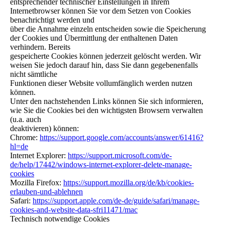
entsprechender technischer Einstellungen in Ihrem
Internetbrowser können Sie vor dem Setzen von Cookies
benachrichtigt werden und
über die Annahme einzeln entscheiden sowie die Speicherung
der Cookies und Übermittlung der enthaltenen Daten
verhindern. Bereits
gespeicherte Cookies können jederzeit gelöscht werden. Wir
weisen Sie jedoch darauf hin, dass Sie dann gegebenenfalls
nicht sämtliche
Funktionen dieser Website vollumfänglich werden nutzen
können.
Unter den nachstehenden Links können Sie sich informieren,
wie Sie die Cookies bei den wichtigsten Browsern verwalten
(u.a. auch
deaktivieren) können:
Chrome:
https://support.google.com/accounts/answer/61416?
hl=de
Internet Explorer:
https://support.microsoft.com/de-
de/help/17442/windows-internet-explorer-delete-manage-
cookies
Mozilla Firefox:
https://support.mozilla.org/de/kb/cookies-
erlauben-und-ablehnen
Safari:
https://support.apple.com/de-de/guide/safari/manage-
cookies-and-website-data-sfri11471/mac
Technisch notwendige Cookies