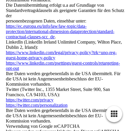
Die Datenübermittlung erfolgt u.a auf Grundlage von
Standardvertragsklauseln als geeignete Garantien für den Schutz
der
personenbezogenen Daten, einsehbar unter:
https://ec.europa.eu/info/law/law-topic/data-
protection/international-dimension-dataprotection/standard-
contractual-clauses-scc_de
.
LinkedIn (LinkedIn Ireland Unlimited Company, Wilton Place,
Dublin 2, Irland):
https://www.linkedin.com/legal/privacy-policy?trk=uno-reg-
guest-home-privacy-policy
https://www.linkedin.com/psettings/guest-controls/retargeting-
opt-out
Ihre Daten werden gegebenenfalls in die USA übermittelt. Für
die USA ist kein Angemessenheitsbeschluss der EU-
Kommission vorhanden.
Twitter (Twitter Inc., 1355 Market Street, Suite 900, San
Francisco, CA 94103, USA):
https://twitter.com/privacy
https://twitter.com/personalization
Ihre Daten werden gegebenenfalls in die USA übermittelt. Für
die USA ist kein Angemessenheitsbeschluss der EU-
Kommission vorhanden.
Verwendung von Google reCAPTCHA