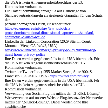
die USA ist kein Angemessenheitsbeschluss der EU-
Kommission vorhanden.
Die Datenübermittlung erfolgt u.a auf Grundlage von
Standardvertragsklauseln als geeignete Garantien für den Schutz
der
personenbezogenen Daten, einsehbar unter:
https://ec.europa.eu/info/law/law-topic/data-
protection/international-dimension-dataprotection/standard-
contractual-clauses-scc_de
.
LinkedIn der LinkedIn Corporation (2029 Stierlin Court,
Mountain View, CA 94043, USA)
https://www.linkedin.com/legal/privacy-policy?trk=uno-reg-
guest-home-privacy-policy
Ihre Daten werden gegebenenfalls in die USA übermittelt. Für
die USA ist kein Angemessenheitsbeschluss der EU-
Kommission vorhanden.
Twitter der Twitter Inc. (1355 Market Street, Suite 900, San
Francisco, CA 94107, USA)
https://twitter.com/privacy
Ihre Daten werden gegebenenfalls in die USA übermittelt. Für
die USA ist kein Angemessenheitsbeschluss der EU-
Kommission vorhanden.
Verwendung von Social Plug-ins mittels der „2-Klick-Lösung“
Wir verwenden auf unserer Website Plug-ins sozialer Netzwerke
mittels der "2-Klick-Lösung". Dabei werden ohne Ihre
ausdrückliche