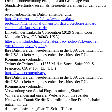
Die Datenübermittlung erfolgt u.a auf Grundlage von
Standardvertragsklauseln als geeignete Garantien für den Schutz
der
personenbezogenen Daten, einsehbar unter:
https://ec.europa.eu/info/law/law-topic/data-
protection/international-dimension-dataprotection/standard-
contractual-clauses-scc_de
.
LinkedIn der LinkedIn Corporation (2029 Stierlin Court,
Mountain View, CA 94043, USA)
https://www.linkedin.com/legal/privacy-policy?trk=uno-reg-
guest-home-privacy-policy
Ihre Daten werden gegebenenfalls in die USA übermittelt. Für
die USA ist kein Angemessenheitsbeschluss der EU-
Kommission vorhanden.
Twitter de Twitter Inc. (1355 Market Street, Suite 900, San
Francisco, CA 94107, EE. UU.)
https://twitter.com/privacy
Ihre Daten werden gegebenenfalls in die USA übermittelt. Für
die USA ist kein Angemessenheitsbeschluss der EU-
Kommission vorhanden.
Verwendung von Social Plug-ins mittels „Shariff“
Wir verwenden auf unserer Website Plug-ins sozialer
Netzwerke. Damit Sie die Kontrolle über Ihre Daten behalten,
nutzen wir die
datenschutzsichere „Shariff"-Schaltflächen.