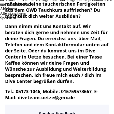
möchtest deine taucherischen Fertigkeiten
und zu optimieren.
Ablehnen
aus dem OWD Tauchkurs auffrischen? Du
Alle akzeptieren
möchtest dich weiter Ausbilden?
Speichern
Dann nimm mit uns Kontakt auf. Wir
beraten dich gerne und nehmen uns Zeit für
deine Fragen. Du erreichst uns über Mail,
Telefon und dem Kontaktformular unten auf
der Seite. Oder du kommst uns im Dive
Center in Uetze besuchen. Bei einer Tasse
Kaffee können wir deine Fragen und
Wünsche zur Ausbildung und Weiterbildung
besprechen. Ich freue mich euch / dich im
Dive Center begrüßen dürfen.
Tel.: 05173-1046, Mobile: 015759573667, E-
Mail: diveteam-uetze@gmx.de