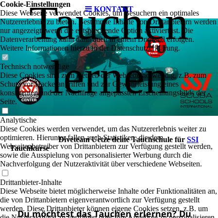
Tauchen
Cookie-Einstellungen
KONTAKT
Diese Webseite verwendet Cookies, um Besuchern ein optimales
Nutzererlebnis zu bieten. Bestimmte Inhalte von Drittanbietern werden
nur angezeigt, wenn die entsprechende Option aktiviert ist. Die
Datenverarbeitung kann dann auch in einem Drittland erfolgen.
Weitere Informationen hierzu in der Datenschutzerklärung.
lernen
Technisch notwendige
Diese Cookies sind zum Betrieb der Webseite notwendig, z.B. zum
Schutz vor Hackerangriffen und zur Gewährleistung eines
konsistenten und der Nachfrage angepassten Erscheinungsbilds der
Seite.
Analytische
Diese Cookies werden verwendet, um das Nutzererlebnis weiter zu
optimieren. Hierunter fallen auch Statistiken, die dem
Diveteam Uetze deine Tauchschule für
SSI
Webseitenbetreiber von Drittanbietern zur Verfügung gestellt werden,
Tauchkurse
sowie die Ausspielung von personalisierter Werbung durch die
Nachverfolgung der Nutzeraktivität über verschiedene Webseiten.
Drittanbieter-Inhalte
Diese Webseite bietet möglicherweise Inhalte oder Funktionalitäten an,
die von Drittanbietern eigenverantwortlich zur Verfügung gestellt
werden. Diese Drittanbieter können eigene Cookies setzen, z.B. um
Du möchtest das Tauchen erlernen? Du
die Nutzeraktivität zu verfolgen oder ihre Angebote zu personalisieren